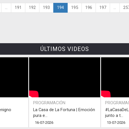
...
191
192
193
194
195
196
197
...
25
ÚLTIMOS VIDEOS
PROGRAMACIÓN
PROGRAMA
enigno
La Casa de La Fortuna | Emoción
#LaCasaDeLa
pura e...
junto a t...
16-07-2026
13-07-2026