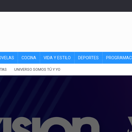
OVELAS
COCINA
VIDA Y ESTILO
DEPORTES
PROGRAMAC
TAS
UNIVERSO SOMOS TÚ Y YO