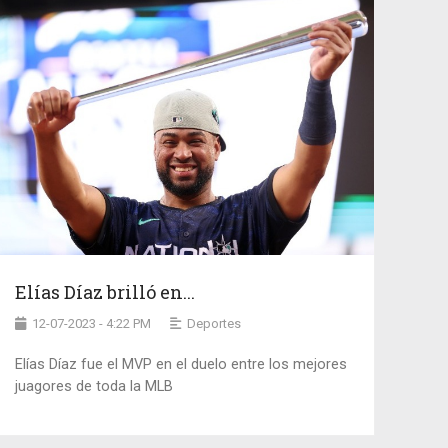
Elías Díaz brilló en...
12-07-2023 - 4:22 PM
Deportes
Elías Díaz fue el MVP en el duelo entre los mejores
juagores de toda la MLB