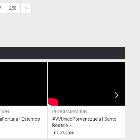
7
258
»
CIÓN
PROGRAMACIÓN
ACT
Fortuna | Estamos
#VVUnidoPorVenezuela | Santo
#VVU
Rosario -...
Rosar
07-07-2026
05-