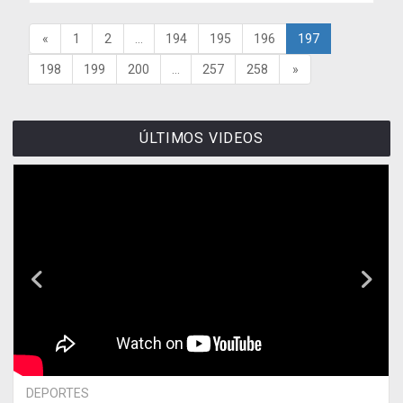
«
1
2
...
194
195
196
197
198
199
200
...
257
258
»
ÚLTIMOS VIDEOS
DEPORTES