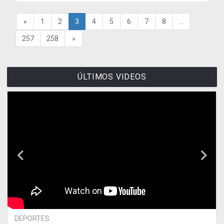
«
1
2
3
4
5
6
7
8
...
257
258
»
ÚLTIMOS VIDEOS
DEPORTES