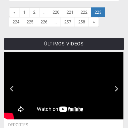
«
1
2
...
220
221
222
223
224
225
226
...
257
258
»
ÚLTIMOS VIDEOS
DEPORTES