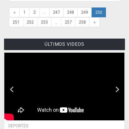
«
1
2
...
247
248
249
250
251
252
253
...
257
258
»
ÚLTIMOS VIDEOS
DEPORTES