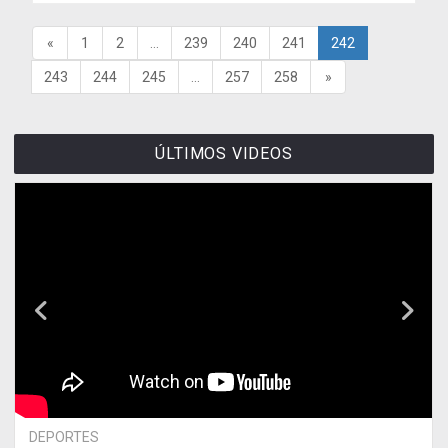
«
1
2
...
239
240
241
242
243
244
245
...
257
258
»
ÚLTIMOS VIDEOS
DEPORTES