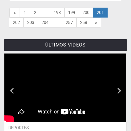
«
1
2
...
198
199
200
201
202
203
204
...
257
258
»
ÚLTIMOS VIDEOS
DEPORTES