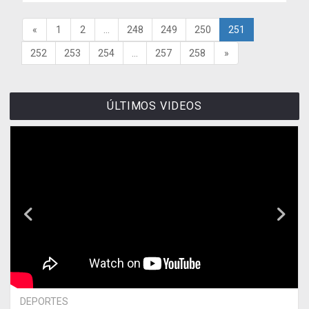
«
1
2
...
248
249
250
251
252
253
254
...
257
258
»
ÚLTIMOS VIDEOS
DEPORTES