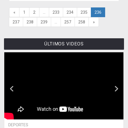
«
1
2
...
233
234
235
236
237
238
239
...
257
258
»
ÚLTIMOS VIDEOS
DEPORTES