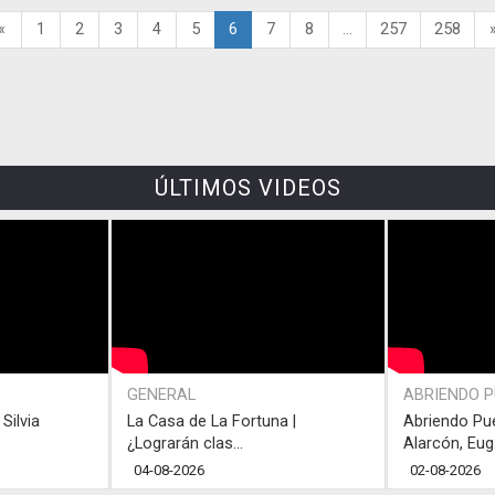
«
1
2
3
4
5
6
7
8
...
257
258
ÚLTIMOS VIDEOS
GENERAL
ABRIENDO 
Silvia
La Casa de La Fortuna |
Abriendo Pu
¿Lograrán clas...
Alarcón, Eug.
04-08-2026
02-08-2026