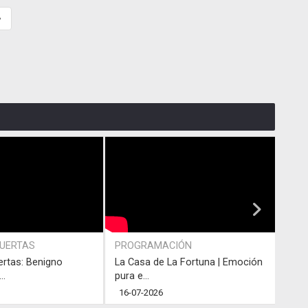
»
PUERTAS
PROGRAMACIÓN
PRO
ertas: Benigno
La Casa de La Fortuna | Emoción
#LaC
..
pura e...
junto
16-07-2026
13-