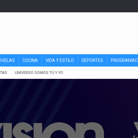
OVELAS
COCINA
VIDA Y ESTILO
DEPORTES
PROGRAMAC
TAS
UNIVERSO SOMOS TÚ Y YO