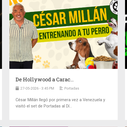
De Hollywood a Carac...
27-05-2026 - 3:45 PM
Portadas
César Millán llegó por primera vez a Venezuela y
visitó el set de Portadas al Dí...