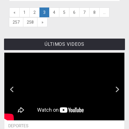
«
1
2
3
4
5
6
7
8
...
257
258
»
ÚLTIMOS VIDEOS
DEPORTES