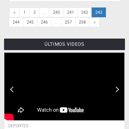
«
1
2
...
240
241
242
243
244
245
246
...
257
258
»
ÚLTIMOS VIDEOS
DEPORTES