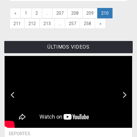
«
1
2
...
207
208
209
210
211
212
213
...
257
258
»
ÚLTIMOS VIDEOS
DEPORTES