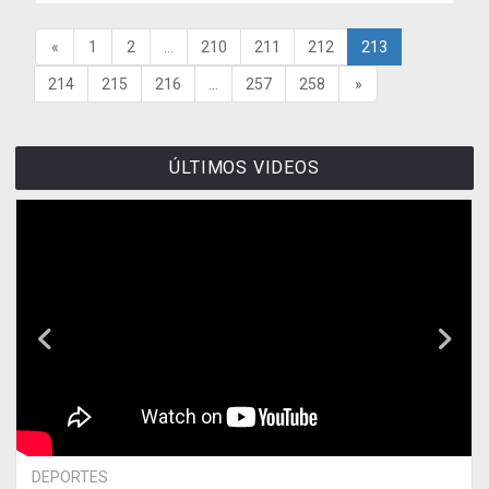
«
1
2
...
210
211
212
213
214
215
216
...
257
258
»
ÚLTIMOS VIDEOS
DEPORTES