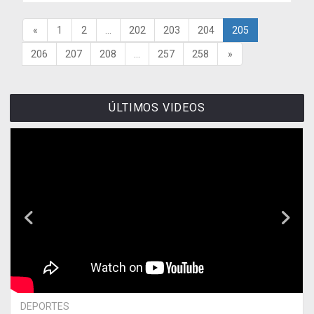
«
1
2
...
202
203
204
205
206
207
208
...
257
258
»
ÚLTIMOS VIDEOS
DEPORTES