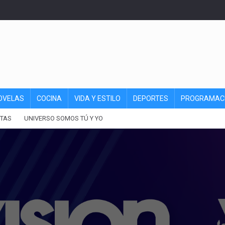
OVELAS
COCINA
VIDA Y ESTILO
DEPORTES
PROGRAMAC
TAS
UNIVERSO SOMOS TÚ Y YO