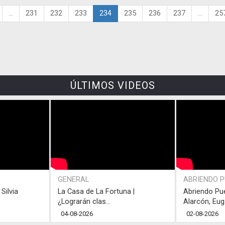
...
231
232
233
234
235
236
237
...
25
ÚLTIMOS VIDEOS
GENERAL
ABRIENDO 
Silvia
La Casa de La Fortuna |
Abriendo Pu
¿Lograrán clas...
Alarcón, Eug.
04-08-2026
02-08-2026