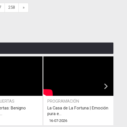
7
258
»
PUERTAS
PROGRAMACIÓN
PRO
ertas: Benigno
La Casa de La Fortuna | Emoción
#LaC
..
pura e...
junto
16-07-2026
13-