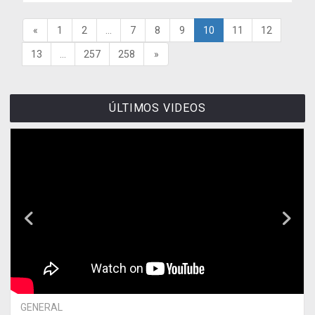
«
1
2
...
7
8
9
10
11
12
13
...
257
258
»
ÚLTIMOS VIDEOS
GENERAL