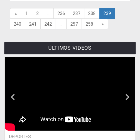
«
1
2
...
236
237
238
239
240
241
242
...
257
258
»
ÚLTIMOS VIDEOS
DEPORTES