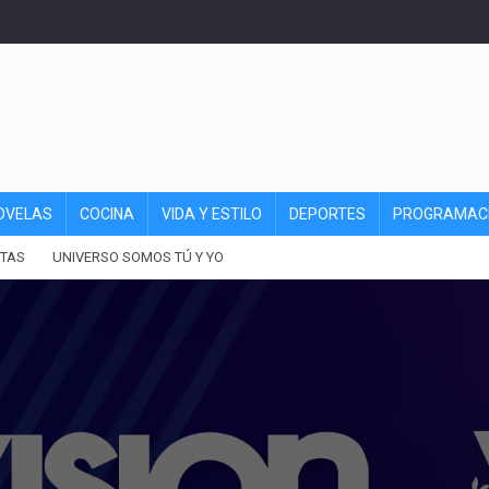
OVELAS
COCINA
VIDA Y ESTILO
DEPORTES
PROGRAMAC
TAS
UNIVERSO SOMOS TÚ Y YO