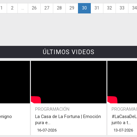
1
2
...
26
27
28
29
30
31
32
33
34
ÚLTIMOS VIDEOS
PROGRAMACIÓN
PROGRAMA
enigno
La Casa de La Fortuna | Emoción
#LaCasaDeLa
pura e...
junto a t...
16-07-2026
13-07-2026