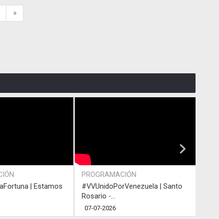
»
CIÓN
PROGRAMACIÓN
ACT
Fortuna | Estamos
#VVUnidoPorVenezuela | Santo
#VVU
Rosario -...
Rosar
07-07-2026
05-