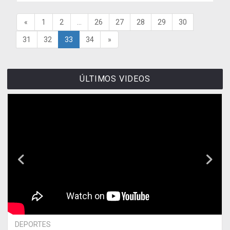
«
1
2
...
26
27
28
29
30
31
32
33
34
»
ÚLTIMOS VIDEOS
DEPORTES