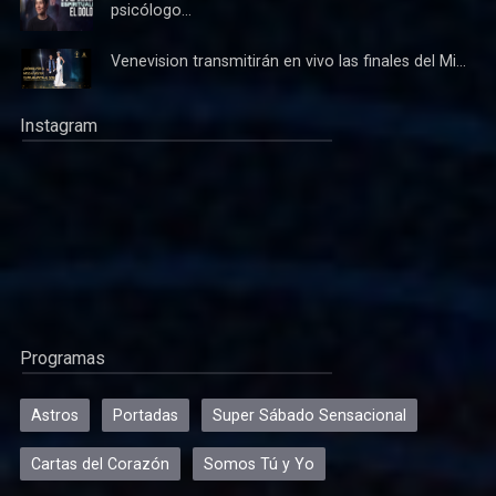
psicólogo...
Venevision transmitirán en vivo las finales del Mi...
Instagram
Programas
Astros
Portadas
Super Sábado Sensacional
Cartas del Corazón
Somos Tú y Yo