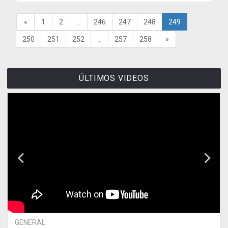
«
1
2
...
246
247
248
249
250
251
252
...
257
258
»
ÚLTIMOS VIDEOS
GENERAL