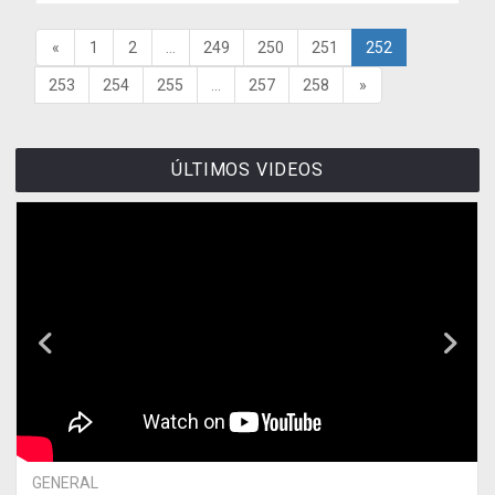
«
1
2
...
249
250
251
252
253
254
255
...
257
258
»
ÚLTIMOS VIDEOS
GENERAL