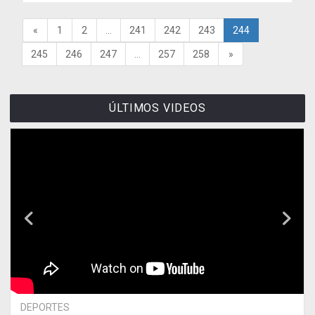
«
1
2
...
241
242
243
244
245
246
247
...
257
258
»
ÚLTIMOS VIDEOS
DEPORTES