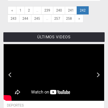
«
1
2
...
239
240
241
242
243
244
245
...
257
258
»
ÚLTIMOS VIDEOS
DEPORTES