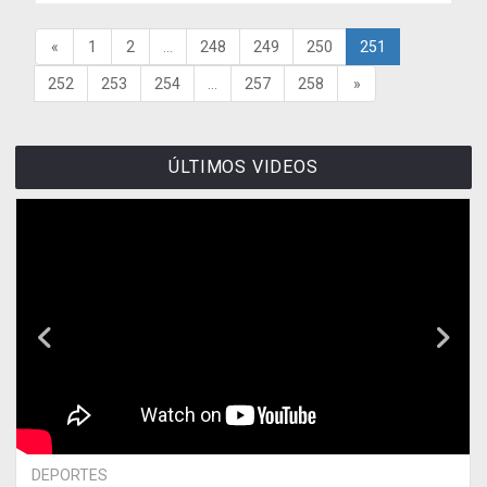
«
1
2
...
248
249
250
251
252
253
254
...
257
258
»
ÚLTIMOS VIDEOS
DEPORTES