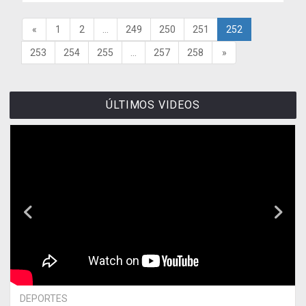
«
1
2
...
249
250
251
252
253
254
255
...
257
258
»
ÚLTIMOS VIDEOS
DEPORTES