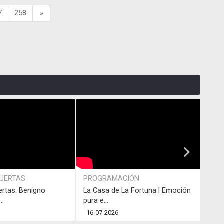
7
258
»
PUERTAS
PROGRAMACIÓN
PRO
ertas: Benigno
La Casa de La Fortuna | Emoción
#LaC
..
pura e...
junto
16-07-2026
13-