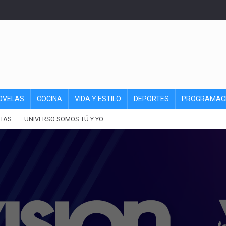
OVELAS
COCINA
VIDA Y ESTILO
DEPORTES
PROGRAMAC
TAS
UNIVERSO SOMOS TÚ Y YO