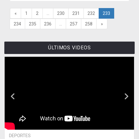
«
1
2
...
230
231
232
233
234
235
236
...
257
258
»
ÚLTIMOS VIDEOS
DEPORTES