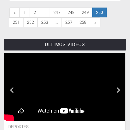
«
1
2
...
247
248
249
250
251
252
253
...
257
258
»
ÚLTIMOS VIDEOS
DEPORTES