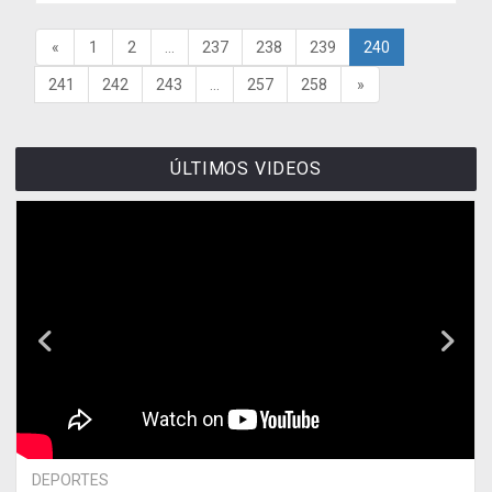
«
1
2
...
237
238
239
240
241
242
243
...
257
258
»
ÚLTIMOS VIDEOS
DEPORTES