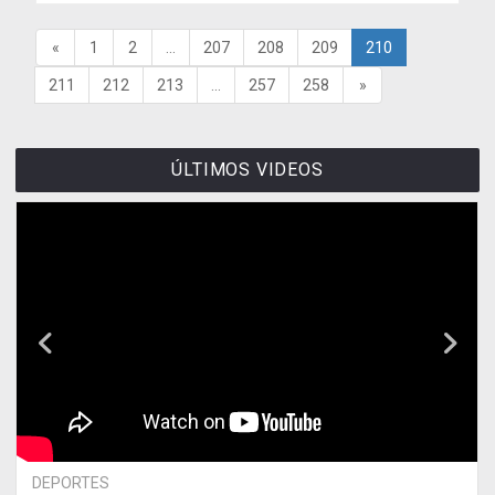
«
1
2
...
207
208
209
210
211
212
213
...
257
258
»
ÚLTIMOS VIDEOS
DEPORTES