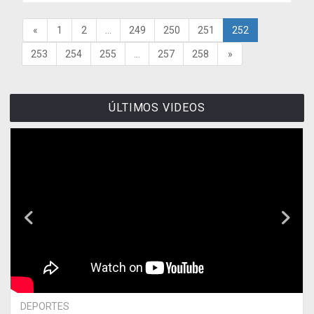
«
1
2
...
249
250
251
252
253
254
255
...
257
258
»
ÚLTIMOS VIDEOS
DEPORTES