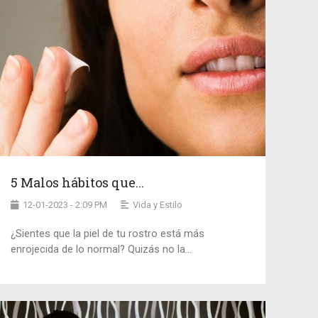
5 Malos hábitos que...
12-01-2023 - 2:09 PM
Vida y Estilo
¿Sientes que la piel de tu rostro está más
enrojecida de lo normal? Quizás no la...