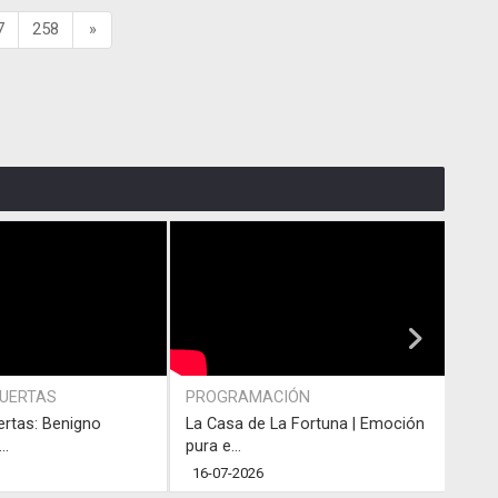
7
258
»
PUERTAS
PROGRAMACIÓN
PRO
ertas: Benigno
La Casa de La Fortuna | Emoción
#LaC
..
pura e...
junto
16-07-2026
13-