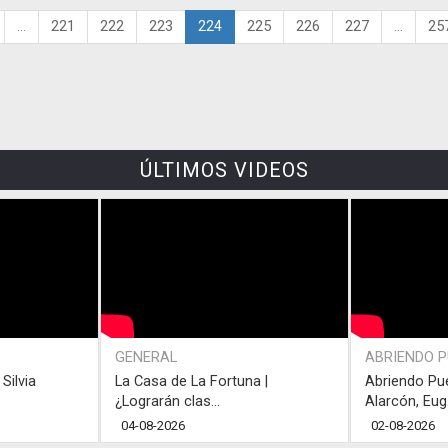
...
221
222
223
224
225
226
227
...
25
ÚLTIMOS VIDEOS
GENERAL
ABRIENDO 
Silvia
La Casa de La Fortuna |
Abriendo Pu
¿Lograrán clas...
Alarcón, Eug.
04-08-2026
02-08-2026