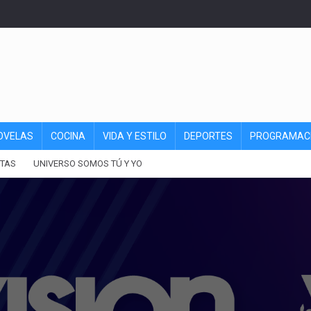
OVELAS
COCINA
VIDA Y ESTILO
DEPORTES
PROGRAMAC
TAS
UNIVERSO SOMOS TÚ Y YO