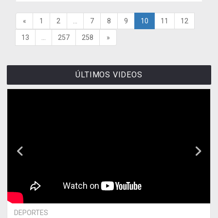
«
1
2
...
7
8
9
10
11
12
13
...
257
258
»
ÚLTIMOS VIDEOS
DEPORTES