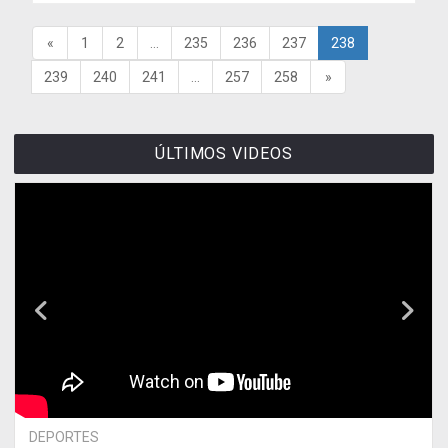
«
1
2
...
235
236
237
238
239
240
241
...
257
258
»
ÚLTIMOS VIDEOS
DEPORTES