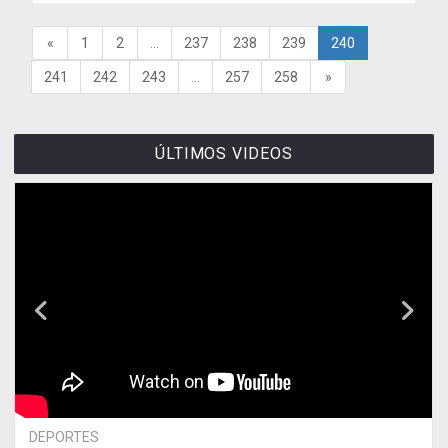
«
1
2
...
237
238
239
240
241
242
243
...
257
258
»
ÚLTIMOS VIDEOS
DEPORTES