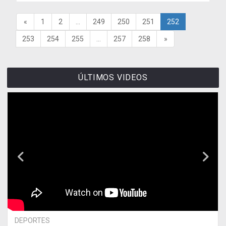
«
1
2
...
249
250
251
252
253
254
255
...
257
258
»
ÚLTIMOS VIDEOS
DEPORTES