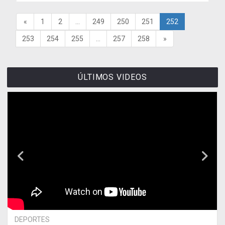
«
1
2
...
249
250
251
252
253
254
255
...
257
258
»
ÚLTIMOS VIDEOS
DEPORTES