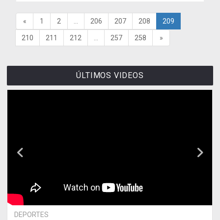
«
1
2
...
206
207
208
209
210
211
212
...
257
258
»
ÚLTIMOS VIDEOS
DEPORTES