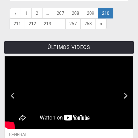
«
1
2
...
207
208
209
210
211
212
213
...
257
258
»
ÚLTIMOS VIDEOS
GENERAL