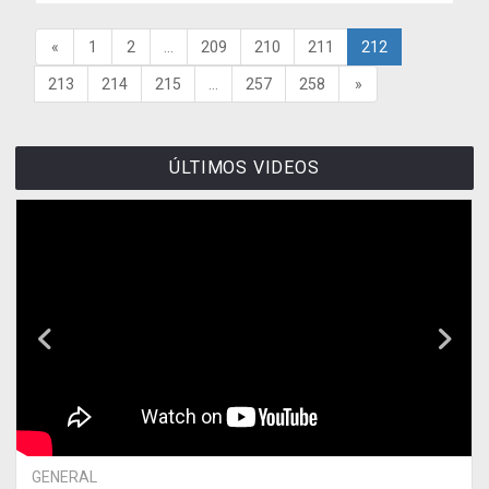
«
1
2
...
209
210
211
212
213
214
215
...
257
258
»
ÚLTIMOS VIDEOS
GENERAL