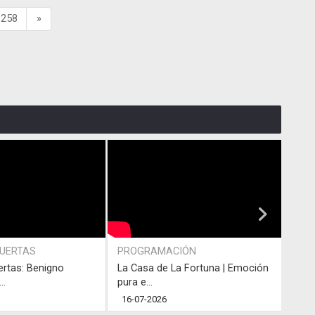
258
»
PUERTAS
PROGRAMACIÓN
PRO
ertas: Benigno
La Casa de La Fortuna | Emoción
#LaC
..
pura e...
junto
16-07-2026
13-