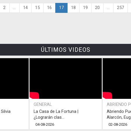
2
...
14
15
16
17
18
19
20
...
257
ÚLTIMOS VIDEOS
GENERAL
ABRIENDO 
Silvia
La Casa de La Fortuna |
Abriendo Pu
¿Lograrán clas...
Alarcón, Eug.
04-08-2026
02-08-2026