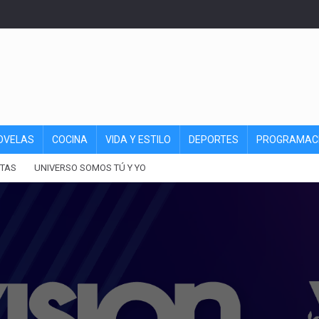
OVELAS
COCINA
VIDA Y ESTILO
DEPORTES
PROGRAMAC
TAS
UNIVERSO SOMOS TÚ Y YO