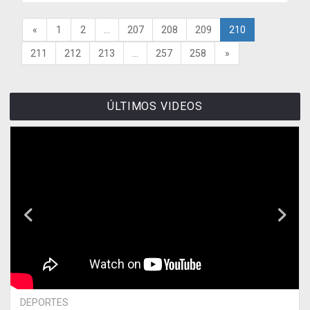
«
1
2
...
207
208
209
210
211
212
213
...
257
258
»
ÚLTIMOS VIDEOS
DEPORTES