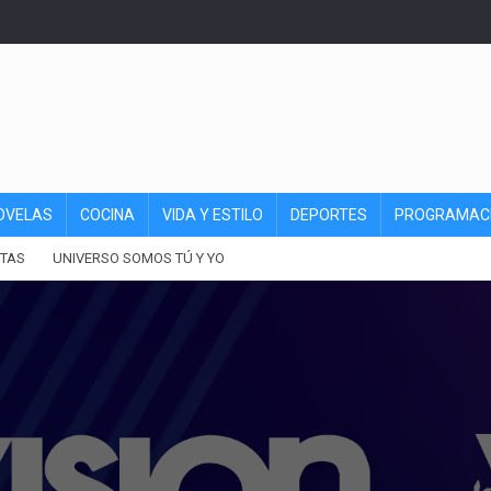
OVELAS
COCINA
VIDA Y ESTILO
DEPORTES
PROGRAMAC
TAS
UNIVERSO SOMOS TÚ Y YO