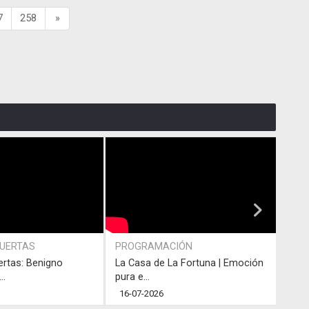
7
258
»
PUERTAS
PROGRAMACIÓN
PRO
ertas: Benigno
La Casa de La Fortuna | Emoción
#LaC
..
pura e...
junto
16-07-2026
13-