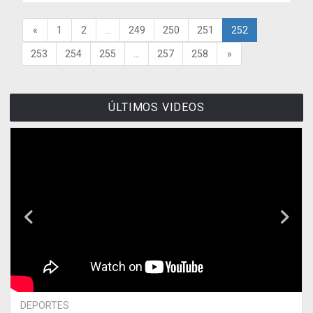
«
1
2
...
249
250
251
252
253
254
255
...
257
258
»
ÚLTIMOS VIDEOS
DEPORTES