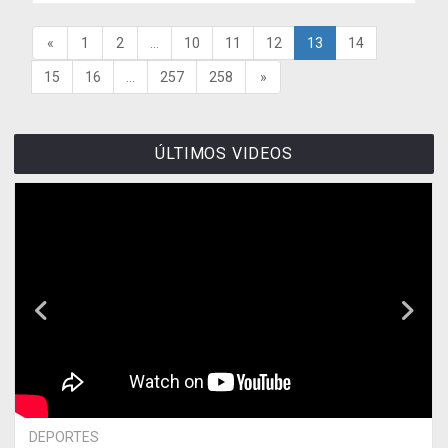
«
1
2
...
10
11
12
13
14
15
16
...
257
258
»
ÚLTIMOS VIDEOS
DEPORTES