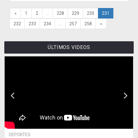
«
1
2
...
228
229
230
231
232
233
234
...
257
258
»
ÚLTIMOS VIDEOS
DEPORTES