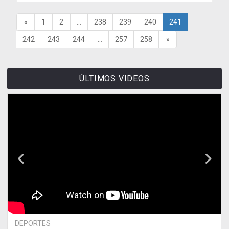
«
1
2
...
238
239
240
241
242
243
244
...
257
258
»
ÚLTIMOS VIDEOS
DEPORTES