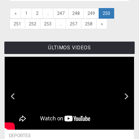
«
1
2
...
247
248
249
250
251
252
253
...
257
258
»
ÚLTIMOS VIDEOS
DEPORTES